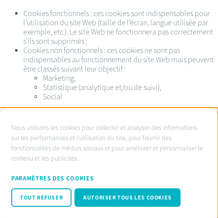
Cookies fonctionnels : ces cookies sont indispensables pour
l’utilisation du site Web (taille de l’écran, langue utilisée par
exemple, etc.). Le site Web ne fonctionnera pas correctement
s'ils sont supprimés ;
Cookies non fonctionnels : ces cookies ne sont pas
indispensables au fonctionnement du site Web mais peuvent
être classés suivant leur objectif :
Marketing,
Statistique (analytique et/ou de suivi),
Social
À
Nous utilisons les cookies pour collecter et analyser des informations
propos
sur les performances et l'utilisation du site, pour fournir des
Service d’ombudsman agréé:
fonctionnalités de médias sociaux et pour améliorer et personnaliser le
des
www.ombudsnotaire.be
contenu et les publicités.
cookies
Conditions d’utilisation
sur
Privacy Policy notaire.be
PARAMÈTRES DES COOKIES
Cookie policy
ce
Code de conduite RGPD
TOUT REFUSER
AUTORISER TOUS LES COOKIES
site
© Fednot 2026