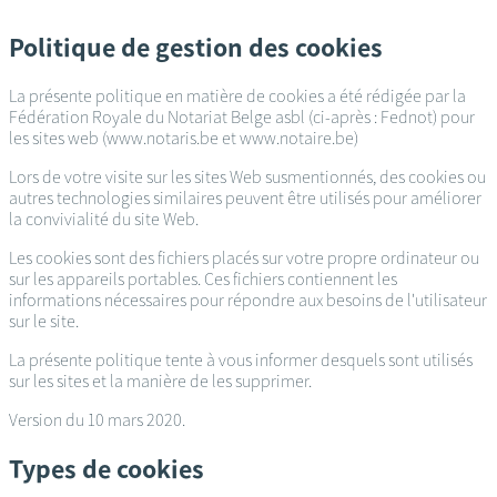
Passer
au
Politique de gestion des cookies
contenu
principal
La présente politique en matière de cookies a été rédigée par la
Fédération Royale du Notariat Belge asbl (ci-après : Fednot) pour
les sites web (www.notaris.be et www.notaire.be)
Lors de votre visite sur les sites Web susmentionnés, des cookies ou
autres technologies similaires peuvent être utilisés pour améliorer
la convivialité du site Web.
Les cookies sont des fichiers placés sur votre propre ordinateur ou
sur les appareils portables. Ces fichiers contiennent les
informations nécessaires pour répondre aux besoins de l'utilisateur
sur le site.
La présente politique tente à vous informer desquels sont utilisés
sur les sites et la manière de les supprimer.
Version du 10 mars 2020.
Types de cookies